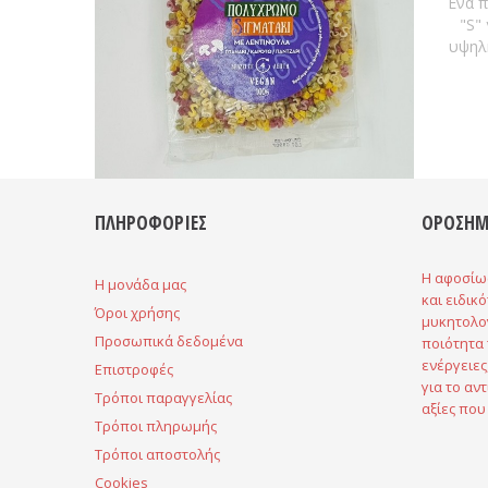
Ένα π
"S"
υψηλή
ΠΛΗΡΟΦΟΡΙΕΣ
ΟΡΟΣΗΜ
Η αφοσίω
H μονάδα μας
και ειδικ
Όροι χρήσης
μυκητολο
Προσωπικά δεδομένα
ποιότητα 
ενέργειες
Επιστροφές
για το αντ
Τρόποι παραγγελίας
αξίες που
Τρόποι πληρωμής
Τρόποι αποστολής
Cookies