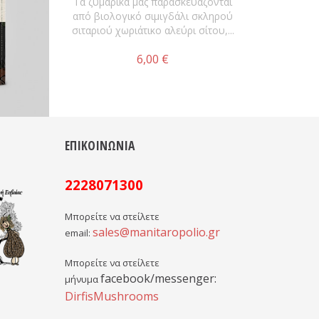
Τα ζυμαρικά μας παρασκευάζονται
από βιολογικό σιμιγδάλι σκληρού
σιταριού χωριάτικο αλεύρι σίτου,...
6,00 €
ΕΠΙΚΟΙΝΩΝΙΑ
2228071300
Μπορείτε να στείλετε
sales@manitaropolio.gr
email:
Μπορείτε να στείλετε
facebook/messenger:
μήνυμα
DirfisMushrooms