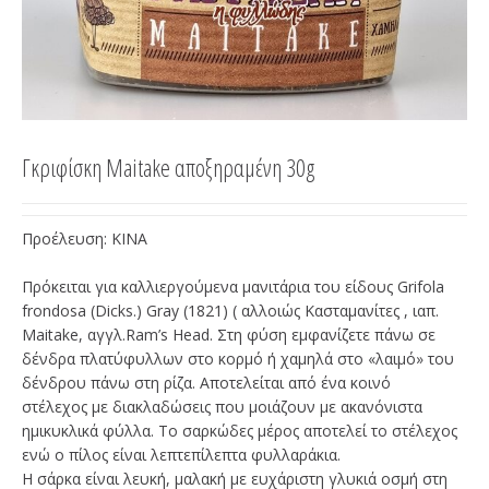
Γκριφίσκη Maitake αποξηραμένη 30g
Προέλευση: ΚΙΝΑ
Πρόκειται για καλλιεργούμενα μανιτάρια του είδους Grifola
frondosa (Dicks.) Gray (1821) ( αλλοιώς Κασταμανίτες , ιαπ.
Maitake, αγγλ.Ram’s Head. Στη φύση εμφανίζετε πάνω σε
δένδρα πλατύφυλλων στο κορμό ή χαμηλά στο «λαιμό» του
δένδρου πάνω στη ρίζα. Αποτελείται από ένα κοινό
στέλεχος με διακλαδώσεις που μοιάζουν με ακανόνιστα
ημικυκλικά φύλλα. Το σαρκώδες μέρος αποτελεί το στέλεχος
ενώ ο πίλος είναι λεπτεπίλεπτα φυλλαράκια.
Η σάρκα είναι λευκή, μαλακή με ευχάριστη γλυκιά οσμή στη