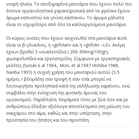
νεαρή ηλικία. Τα αποξηραμένα μανιτάρια που έχουν πολύ πιο
έντονα οργανοληπτικά χαρακτηριστικά από τα φρέσκα έχουν
άρωμα καπνιστού και γεύση κάστανου. Το άρωμα μάλιστα
είναι το ισχυρότερο από όλα τα καλλιεργούμενα μανιτάρια.
Οι κύριες ουσίες που έχουν ανιχνευθεί στα μανιτάρια αυτά
είναι οι β-γλυκάνες, η «grifolan» και η «grifolin –LE». Ακόμη
έχουν βρεθεί 5-νουκλεοτίδια ( 200-306mg/100gr),
φωσφολιπίδια και εργοστερόλη. Σύμφωνα με εργαστηριακές
μελέτες (Susuki e al 1984., Mori, et al.1987 Hishiba 1988,
Nanba 1993) η συχνή χρήση του μανιταριού αυτού (3-5
ημέρες / βδομάδα) σαν τροφή ή σαν τσάι μπορεί να
λειτουργήσει προληπτικά κατά της εκδήλωσης καρκίνου, ενώ
συμβάλει στην ενίσχυση της φυσικής άμυνας του
οργανισμού. Παράλληλα, πειράματα τόσο με ζώα όσο και με
ανθρώπους έδειξαν αξιόλογα αποτελέσματα στη μείωση του
σακχάρου στο αίμα, καθώς και στην υπέρταση, στην
προστασία του ήπατος και του προστάτη.