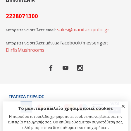
2228071300
sales@manitaropolio.gr
Μπορείτε να στείλετε email:
facebook/messenger:
Μπορείτε να στείλετε μήνυμα
DirfisMushrooms
×
Το μανιταροπωλείο χρησιμοποιεί cookies
Η παρούσα ιστοσελίδα χρησιμοποιεί cookies για να βελτιώσει την
εμπειρία περιήγησής σας. Θα επιθυμούσαμε την συγκατάθεσή σας,
COPYRIGHT © 2018 BY MANITARIA DIRFIS
αλλά μπορείτε να δεν επιθυμείτε να αποχωρήσετε.