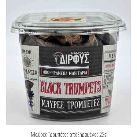
Μαύρες Τρομπέτες αποξηραμένες 25g