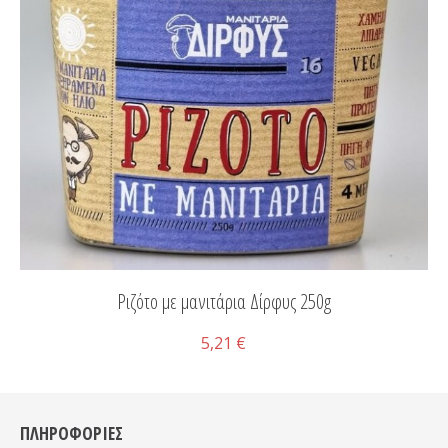
Ριζότο με μανιτάρια Δίρφυς 250g
5,21 €
ΠΛΗΡΟΦΟΡΙΕΣ