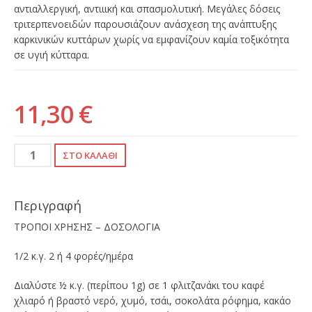
αντιαλλεργική, αντιιική και σπασμολυτική. Μεγάλες δόσεις
τριτερπενοειδών παρουσιάζουν ανάσχεση της ανάπτυξης
καρκινικών κυττάρων χωρίς να εμφανίζουν καμία τοξικότητα
σε υγιή κύτταρα.
11,30 €
Περιγραφή
ΤΡΟΠΟΙ ΧΡΗΣΗΣ – ΔΟΣΟΛΟΓΙΑ
1/2 κ.γ. 2 ή 4 φορές/ημέρα
Διαλύστε ½ κ.γ. (περίπου 1g) σε 1 φλιτζανάκι του καφέ
χλιαρό ή βραστό νερό, χυμό, τσάι, σοκολάτα ρόφημα, κακάο