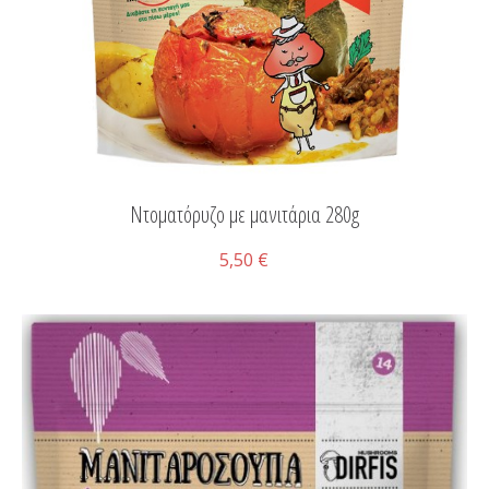
Ντοματόρυζο με μανιτάρια 280g
5,50 €