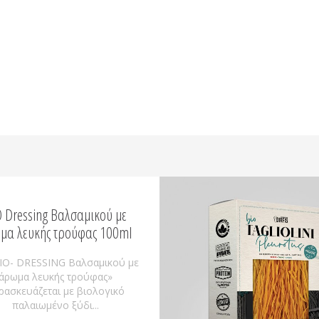
Ο Dressing Βαλσαμικού με
μα λευκής τρούφας 100ml
ΙΟ- DRESSING Βαλσαμικού με
άρωμα λευκής τρούφας»
ρασκευάζεται με βιολογικό
παλαιωμένο ξύδι...