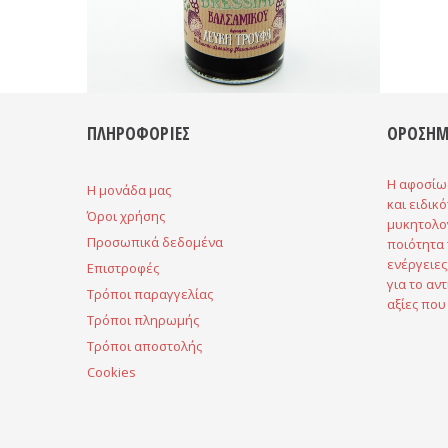
ΠΛΗΡΟΦΟΡΙΕΣ
ΟΡΟΣΗΜ
Η αφοσίω
H μονάδα μας
και ειδικ
Όροι χρήσης
μυκητολο
Προσωπικά δεδομένα
ποιότητα 
ενέργειες
Επιστροφές
για το αντ
Τρόποι παραγγελίας
αξίες που
Τρόποι πληρωμής
Τρόποι αποστολής
Cookies