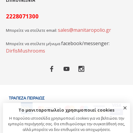
2228071300
sales@manitaropolio.gr
Μπορείτε να στείλετε email:
facebook/messenger:
Μπορείτε να στείλετε μήνυμα
DirfisMushrooms
×
Το μανιταροπωλείο χρησιμοποιεί cookies
Η παρούσα ιστοσελίδα χρησιμοποιεί cookies για να βελτιώσει την
εμπειρία περιήγησής σας. Θα επιθυμούσαμε την συγκατάθεσή σας,
COPYRIGHT © 2018 BY MANITARIA DIRFIS
αλλά μπορείτε να δεν επιθυμείτε να αποχωρήσετε.