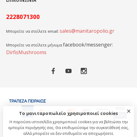
2228071300
sales@manitaropolio.gr
Μπορείτε να στείλετε email:
facebook/messenger:
Μπορείτε να στείλετε μήνυμα
DirfisMushrooms
×
Το μανιταροπωλείο χρησιμοποιεί cookies
Η παρούσα ιστοσελίδα χρησιμοποιεί cookies για να βελτιώσει την
εμπειρία περιήγησής σας. Θα επιθυμούσαμε την συγκατάθεσή σας,
COPYRIGHT © 2018 BY MANITARIA DIRFIS
αλλά μπορείτε να δεν επιθυμείτε να αποχωρήσετε.