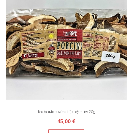
Βασιλομανίταρα A (porcini) αποξηραμένα 250g
45,00 €