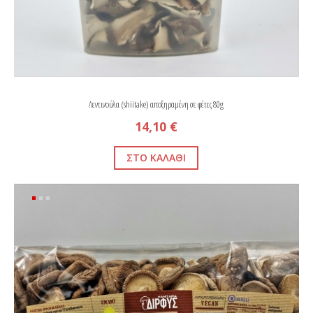
Λεντινούλα (shiitake) αποξηραμένη σε φέτες 80g
14,10 €